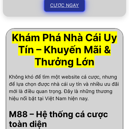
CƯỢC NGAY
Khám Phá Nhà Cái Uy
Tín – Khuyến Mãi &
Thưởng Lớn
Không khó để tìm một website cá cược, nhưng
để lựa chọn được nhà cái uy tín và nhiều ưu đãi
mới là điều quan trọng. Đây là những thương
hiệu nổi bật tại Việt Nam hiện nay.
M88 – Hệ thống cá cược
toàn diện