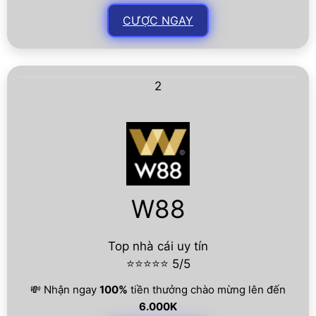
CƯỢC NGAY
2
W88
Top nhà cái uy tín
⭐⭐⭐⭐⭐ 5/5
💸 Nhận ngay
100%
tiền thưởng chào mừng lên đến
6.000K