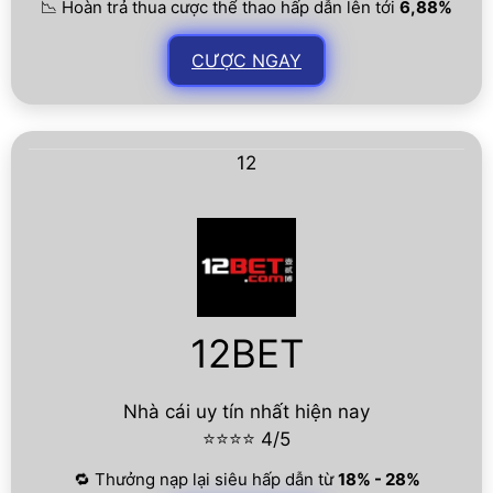
📉 Hoàn trả thua cược thể thao hấp dẫn lên tới
6,88%
CƯỢC NGAY
12
12BET
Nhà cái uy tín nhất hiện nay
⭐⭐⭐⭐ 4/5
🔁 Thưởng nạp lại siêu hấp dẫn từ
18% - 28%