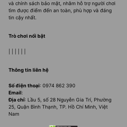
và chính sách bảo mật, nhằm hỗ trợ người chơi
tìm được điểm đến an toàn, phù hợp và đáng
tin cậy nhất.
Trò chơi nổi bật
| | | | | |
Thông tin liên hệ
Số điện thoại
: 0974 862 390
Email
:
Địa chỉ
: Lầu 5, số 28 Nguyễn Gia Trí, Phường
25, Quận Bình Thạnh, TP. Hồ Chí Minh, Việt
Nam