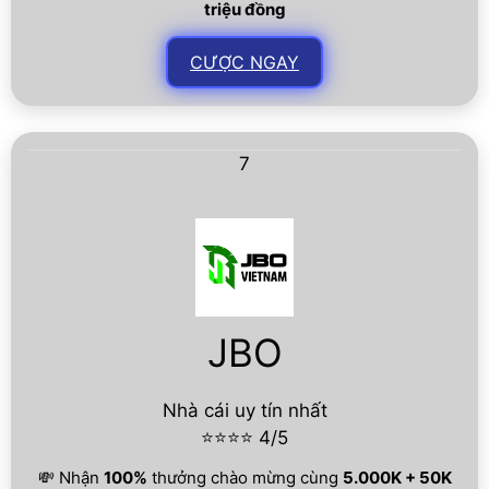
triệu đồng
CƯỢC NGAY
7
JBO
Nhà cái uy tín nhất
⭐⭐⭐⭐ 4/5
💸 Nhận
100%
thưởng chào mừng cùng
5.000K + 50K