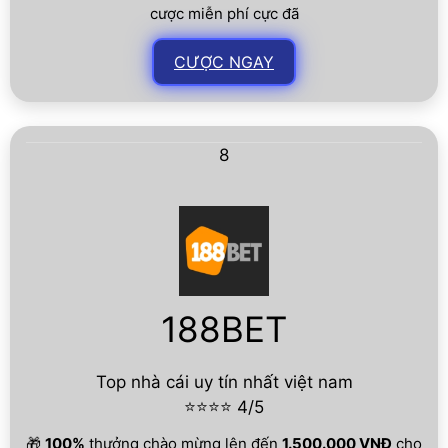
cược miễn phí cực đã
CƯỢC NGAY
8
188BET
Top nhà cái uy tín nhất việt nam
⭐⭐⭐⭐ 4/5
🎁
100%
thưởng chào mừng lên đến
1.500.000 VNĐ
cho