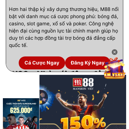
Hơn hai thập kỷ xây dựng thương hiệu, M88 nổi
bật với danh mục cá cược phong phú: bóng đá,
casino, slot game, xổ số và poker. Công nghệ
hiện đại cùng nguồn lực tài chính mạnh giúp họ
duy trì các hợp đồng tài trợ bóng đá đẳng cấp
quốc tế.
✕
Cá Cược Ngay
Đăng Ký Ngay
W88 – Nhà cái đông đảo
người chơi
Sở hữu cộng đồng người chơi khổng lồ, W88 ghi
dấu ấn với hàng nghìn kèo cược mỗi ngày và tỷ
lệ cực kỳ cạnh tranh. Chính sách không hoa
hồng và khuyến mãi lớn đã biến W88 thành
điểm đến ưa thích của dân cá cược chuyên