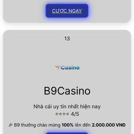
CƯỢC NGAY
13
B9Casino
Nhà cái uy tín nhất hiện nay
⭐⭐⭐⭐ 4/5
🎉 B9 thưởng chào mừng
100%
lên đến
2.000.000 VNĐ