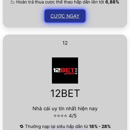
📉 Hoàn trả thua cược thể thao hấp dẫn lên tới
6,88%
CƯỢC NGAY
12
12BET
Nhà cái uy tín nhất hiện nay
⭐⭐⭐⭐ 4/5
🔁 Thưởng nạp lại siêu hấp dẫn từ
18% - 28%