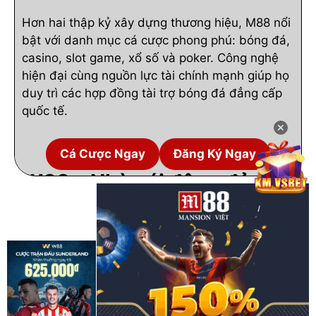
Hơn hai thập kỷ xây dựng thương hiệu, M88 nổi
bật với danh mục cá cược phong phú: bóng đá,
casino, slot game, xổ số và poker. Công nghệ
hiện đại cùng nguồn lực tài chính mạnh giúp họ
duy trì các hợp đồng tài trợ bóng đá đẳng cấp
quốc tế.
✕
Cá Cược Ngay
Đăng Ký Ngay
W88 – Nhà cái đông đảo
người chơi
Sở hữu cộng đồng người chơi khổng lồ, W88 ghi
dấu ấn với hàng nghìn kèo cược mỗi ngày và tỷ
lệ cực kỳ cạnh tranh. Chính sách không hoa
hồng và khuyến mãi lớn đã biến W88 thành
điểm đến ưa thích của dân cá cược chuyên