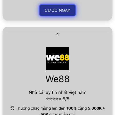
CƯỢC NGAY
4
We88
Nhà cái uy tín nhất việt nam
⭐⭐⭐⭐⭐ 5/5
🏆 Thưởng chào mừng lên đến
100%
cùng
5.000K +
50K
cược miễn phí