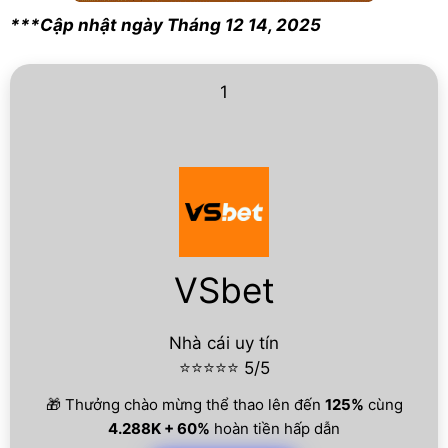
***Cập nhật ngày Tháng 12 14, 2025
1
VSbet
Nhà cái uy tín
⭐⭐⭐⭐⭐ 5/5
🎁 Thưởng chào mừng thể thao lên đến
125%
cùng
4.288K + 60%
hoàn tiền hấp dẫn