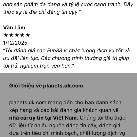
nhờ sản phẩm đa dạng và tỷ lệ cược cạnh tranh. Đây
thực sự là địa chỉ đáng tin cậy
“
Văn Lâm
★★★★★
1/12/2025
“
Tôi đánh giá cao Fun88 vì chất lượng dịch vụ tốt và
ưu đãi liên tục. Các chương trình thưởng giá trị giúp
tôi trải nghiệm trọn vẹn hơn.
“
Giới thiệu về planets.uk.com
planets.uk.com mang đến cho bạn danh sách
xếp hạng và các bài đánh giá khách quan về
nhà cái uy tín tại Việt Nam
. Chúng tôi thu thập
dữ liệu từ nhiều nguồn đáng tin cậy, đánh giá
dựa trên tiêu chí minh bạch, chất lượng dịch vụ