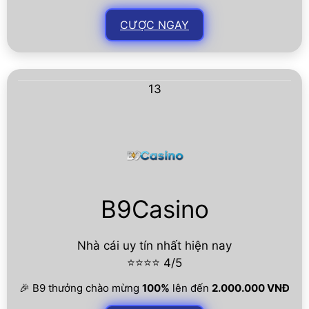
CƯỢC NGAY
13
B9Casino
Nhà cái uy tín nhất hiện nay
⭐⭐⭐⭐ 4/5
🎉 B9 thưởng chào mừng
100%
lên đến
2.000.000 VNĐ