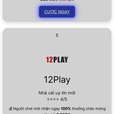
CƯỢC NGAY
5
12Play
Nhà cái uy tín mới
⭐⭐⭐⭐ 4/5
💰 Người chơi mới nhận ngay
100%
thưởng chào mừng