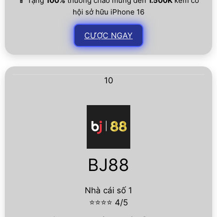
📱 Tặng
100%
thưởng chào mừng đến
1.500K
kèm cơ
hội sở hữu iPhone 16
CƯỢC NGAY
10
BJ88
Nhà cái số 1
⭐⭐⭐⭐ 4/5