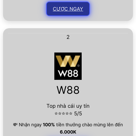
CƯỢC NGAY
2
W88
Top nhà cái uy tín
⭐⭐⭐⭐⭐ 5/5
💸 Nhận ngay
100%
tiền thưởng chào mừng lên đến
6.000K