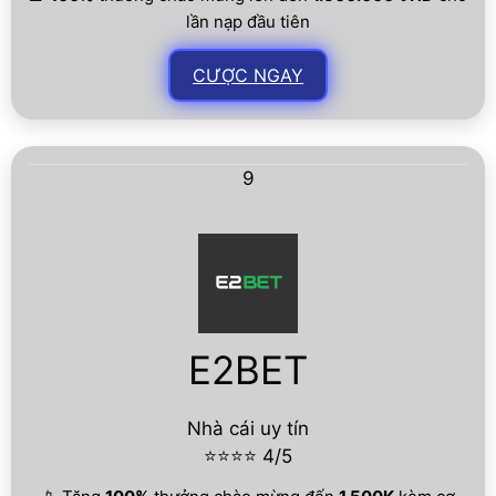
lần nạp đầu tiên
CƯỢC NGAY
9
E2BET
Nhà cái uy tín
⭐⭐⭐⭐ 4/5