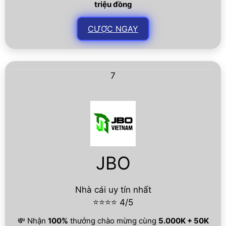
triệu đồng
CƯỢC NGAY
7
JBO
Nhà cái uy tín nhất
⭐⭐⭐⭐ 4/5
💸 Nhận
100%
thưởng chào mừng cùng
5.000K + 50K