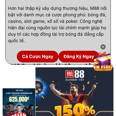
Hơn hai thập kỷ xây dựng thương hiệu, M88 nổi
bật với danh mục cá cược phong phú: bóng đá,
casino, slot game, xổ số và poker. Công nghệ
hiện đại cùng nguồn lực tài chính mạnh giúp họ
duy trì các hợp đồng tài trợ bóng đá đẳng cấp
quốc tế.
✕
Cá Cược Ngay
Đăng Ký Ngay
W88 – Nhà cái đông đảo
người chơi
Sở hữu cộng đồng người chơi khổng lồ, W88 ghi
dấu ấn với hàng nghìn kèo cược mỗi ngày và tỷ
lệ cực kỳ cạnh tranh. Chính sách không hoa
hồng và khuyến mãi lớn đã biến W88 thành
điểm đến ưa thích của dân cá cược chuyên