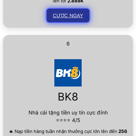
lên tới
2.888K
CƯỢC NGAY
6
BK8
Nhà cái tặng tiền uy tín cực đỉnh
⭐⭐⭐⭐ 4/5
🔥 Nạp tiền hàng tuần nhận thưởng cực lớn lên đến
256