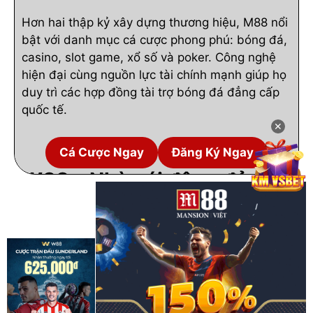
Hơn hai thập kỷ xây dựng thương hiệu, M88 nổi
bật với danh mục cá cược phong phú: bóng đá,
casino, slot game, xổ số và poker. Công nghệ
hiện đại cùng nguồn lực tài chính mạnh giúp họ
duy trì các hợp đồng tài trợ bóng đá đẳng cấp
quốc tế.
✕
Cá Cược Ngay
Đăng Ký Ngay
W88 – Nhà cái đông đảo
người chơi
Sở hữu cộng đồng người chơi khổng lồ, W88 ghi
dấu ấn với hàng nghìn kèo cược mỗi ngày và tỷ
lệ cực kỳ cạnh tranh. Chính sách không hoa
hồng và khuyến mãi lớn đã biến W88 thành
điểm đến ưa thích của dân cá cược chuyên