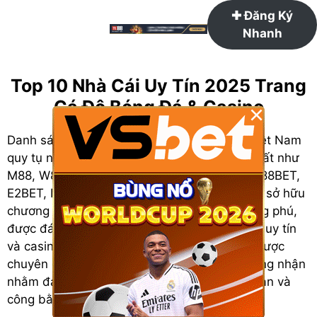
Chuyển
✚ Đăng Ký
đến
Nhanh
nội
dung
Top 10 Nhà Cái Uy Tín 2025 Trang
Cá Độ Bóng Đá & Casino
×
Danh sách
Top 10 nhà cái uy tín 2025
tại Việt Nam
quy tụ những thương hiệu cá cược nổi bật nhất như
M88, W88, Fun88, We88, 12Play, BK8, JBO, 188BET,
E2BET, BJ88, BC.Game và 12BET. Tất cả đều sở hữu
chương trình khuyến mãi – tặng thưởng phong phú,
được đánh giá là những trang cá độ bóng đá uy tín
và casino trực tuyến hàng đầu. Toàn bộ đã được
chuyên gia planets.uk.com kiểm định và chứng nhận
nhằm đảm bảo trải nghiệm minh bạch, an toàn và
công bằng cho người chơi.