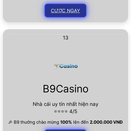
CƯỢC NGAY
13
B9Casino
Nhà cái uy tín nhất hiện nay
⭐⭐⭐⭐ 4/5
🎉 B9 thưởng chào mừng
100%
lên đến
2.000.000 VNĐ