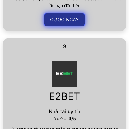
lần nạp đầu tiên
CƯỢC NGAY
9
E2BET
Nhà cái uy tín
⭐⭐⭐⭐ 4/5