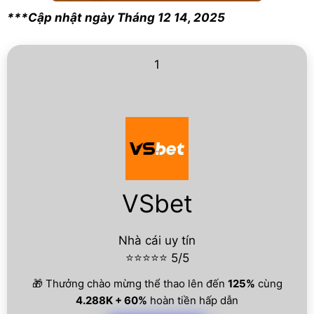
***Cập nhật ngày Tháng 12 14, 2025
1
VSbet
Nhà cái uy tín
⭐⭐⭐⭐⭐ 5/5
🎁 Thưởng chào mừng thể thao lên đến
125%
cùng
4.288K + 60%
hoàn tiền hấp dẫn