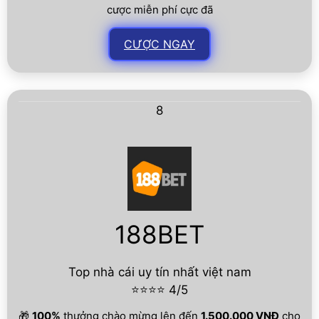
cược miễn phí cực đã
CƯỢC NGAY
8
188BET
Top nhà cái uy tín nhất việt nam
⭐⭐⭐⭐ 4/5
🎁
100%
thưởng chào mừng lên đến
1.500.000 VNĐ
cho