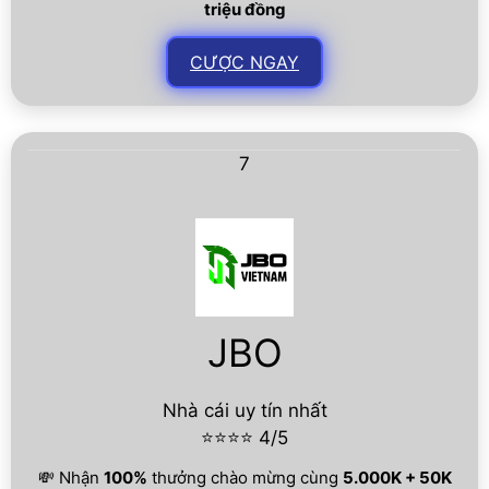
triệu đồng
CƯỢC NGAY
7
JBO
Nhà cái uy tín nhất
⭐⭐⭐⭐ 4/5
💸 Nhận
100%
thưởng chào mừng cùng
5.000K + 50K