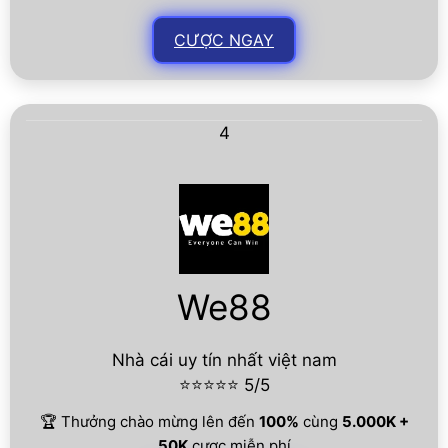
CƯỢC NGAY
4
We88
Nhà cái uy tín nhất việt nam
⭐⭐⭐⭐⭐ 5/5
🏆 Thưởng chào mừng lên đến
100%
cùng
5.000K +
50K
cược miễn phí