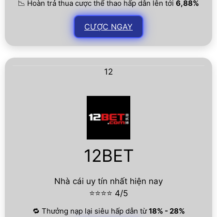
📉 Hoàn trả thua cược thể thao hấp dẫn lên tới
6,88%
CƯỢC NGAY
12
12BET
Nhà cái uy tín nhất hiện nay
⭐⭐⭐⭐ 4/5
🔁 Thưởng nạp lại siêu hấp dẫn từ
18% - 28%