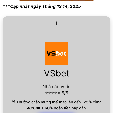
***Cập nhật ngày Tháng 12 14, 2025
1
VSbet
Nhà cái uy tín
⭐⭐⭐⭐⭐ 5/5
🎁 Thưởng chào mừng thể thao lên đến
125%
cùng
4.288K + 60%
hoàn tiền hấp dẫn