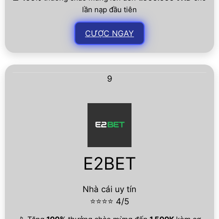
lần nạp đầu tiên
CƯỢC NGAY
9
E2BET
Nhà cái uy tín
⭐⭐⭐⭐ 4/5