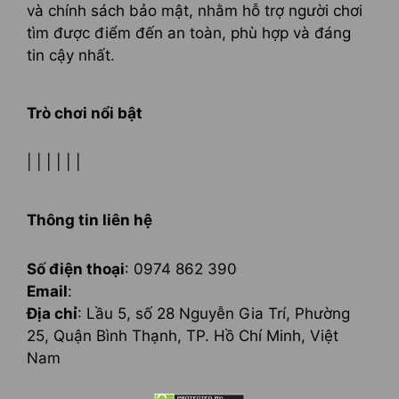
và chính sách bảo mật, nhằm hỗ trợ người chơi
tìm được điểm đến an toàn, phù hợp và đáng
tin cậy nhất.
Trò chơi nổi bật
| | | | | |
Thông tin liên hệ
Số điện thoại
: 0974 862 390
Email
:
Địa chỉ
: Lầu 5, số 28 Nguyễn Gia Trí, Phường
25, Quận Bình Thạnh, TP. Hồ Chí Minh, Việt
Nam