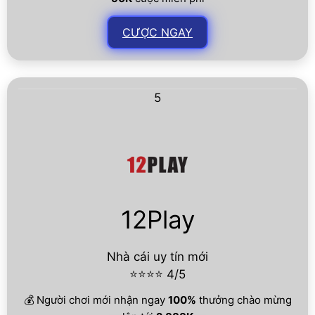
CƯỢC NGAY
5
12Play
Nhà cái uy tín mới
⭐⭐⭐⭐ 4/5
💰 Người chơi mới nhận ngay
100%
thưởng chào mừng