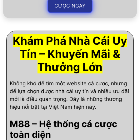
CƯỢC NGAY
Khám Phá Nhà Cái Uy
Tín – Khuyến Mãi &
Thưởng Lớn
Không khó để tìm một website cá cược, nhưng
để lựa chọn được nhà cái uy tín và nhiều ưu đãi
mới là điều quan trọng. Đây là những thương
hiệu nổi bật tại Việt Nam hiện nay.
M88 – Hệ thống cá cược
toàn diện