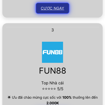
CƯỢC NGAY
3
FUN88
Top Nhà cái
⭐⭐⭐⭐⭐ 5/5
🌟 Ưu đãi chào mừng cực sốc với
100%
thưởng lên đến
2.000K