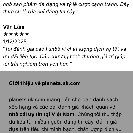
nhờ sản phẩm đa dạng và tỷ lệ cược cạnh tranh. Đây
thực sự là địa chỉ đáng tin cậy
“
Văn Lâm
★★★★★
1/12/2025
“
Tôi đánh giá cao Fun88 vì chất lượng dịch vụ tốt và
ưu đãi liên tục. Các chương trình thưởng giá trị giúp
tôi trải nghiệm trọn vẹn hơn.
“
Giới thiệu về planets.uk.com
planets.uk.com mang đến cho bạn danh sách
xếp hạng và các bài đánh giá khách quan về
nhà cái uy tín tại Việt Nam
. Chúng tôi thu thập
dữ liệu từ nhiều nguồn đáng tin cậy, đánh giá
dựa trên tiêu chí minh bạch, chất lượng dịch vụ