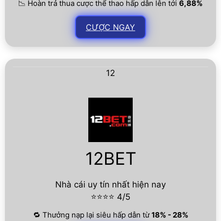
📉 Hoàn trả thua cược thể thao hấp dẫn lên tới
6,88%
CƯỢC NGAY
12
12BET
Nhà cái uy tín nhất hiện nay
⭐⭐⭐⭐ 4/5
🔁 Thưởng nạp lại siêu hấp dẫn từ
18% - 28%