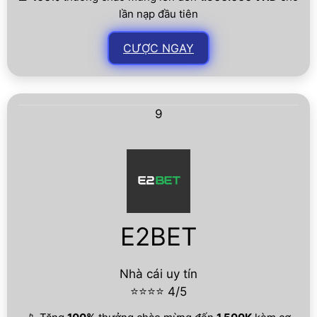
lần nạp đầu tiên
CƯỢC NGAY
9
E2BET
Nhà cái uy tín
⭐⭐⭐⭐ 4/5