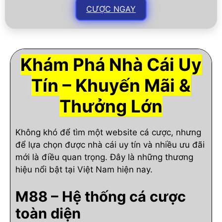
CƯỢC NGAY
Khám Phá Nhà Cái Uy
Tín – Khuyến Mãi &
Thưởng Lớn
Không khó để tìm một website cá cược, nhưng
để lựa chọn được nhà cái uy tín và nhiều ưu đãi
mới là điều quan trọng. Đây là những thương
hiệu nổi bật tại Việt Nam hiện nay.
M88 – Hệ thống cá cược
toàn diện