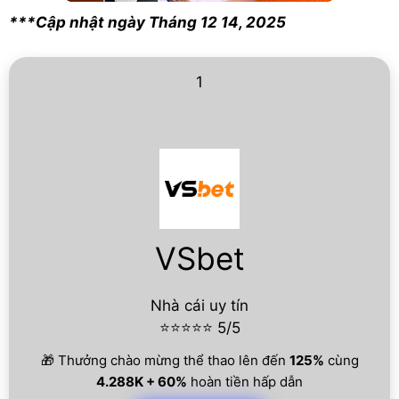
***Cập nhật ngày Tháng 12 14, 2025
1
VSbet
Nhà cái uy tín
⭐⭐⭐⭐⭐ 5/5
🎁 Thưởng chào mừng thể thao lên đến
125%
cùng
4.288K + 60%
hoàn tiền hấp dẫn