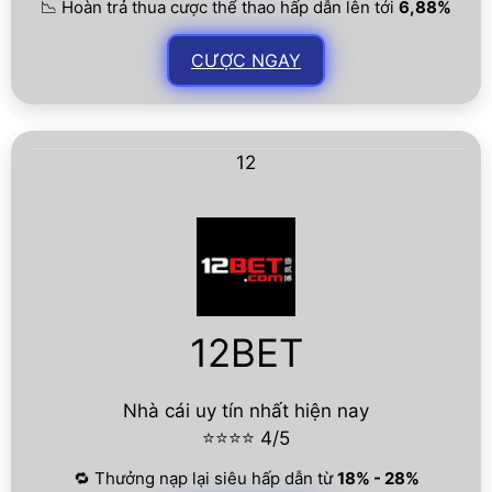
📉 Hoàn trả thua cược thể thao hấp dẫn lên tới
6,88%
CƯỢC NGAY
12
12BET
Nhà cái uy tín nhất hiện nay
⭐⭐⭐⭐ 4/5
🔁 Thưởng nạp lại siêu hấp dẫn từ
18% - 28%