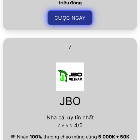
triệu đồng
CƯỢC NGAY
7
JBO
Nhà cái uy tín nhất
⭐⭐⭐⭐ 4/5
💸 Nhận
100%
thưởng chào mừng cùng
5.000K + 50K