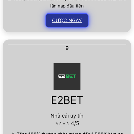
lần nạp đầu tiên
CƯỢC NGAY
9
E2BET
Nhà cái uy tín
⭐⭐⭐⭐ 4/5