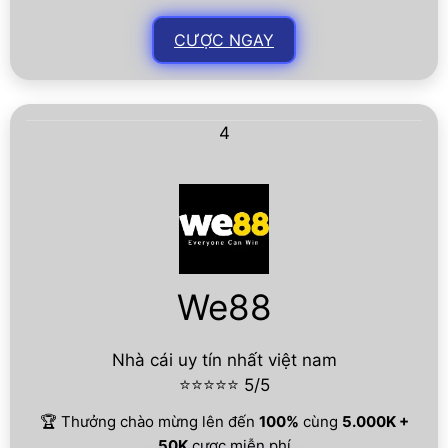
CƯỢC NGAY
4
We88
Nhà cái uy tín nhất việt nam
⭐⭐⭐⭐⭐ 5/5
🏆 Thưởng chào mừng lên đến
100%
cùng
5.000K +
50K
cược miễn phí