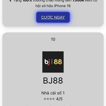
📱 Tặng
100%
thưởng chào mừng đến
1.500K
kèm cơ
hội sở hữu iPhone 16
CƯỢC NGAY
10
BJ88
Nhà cái số 1
⭐⭐⭐⭐ 4/5