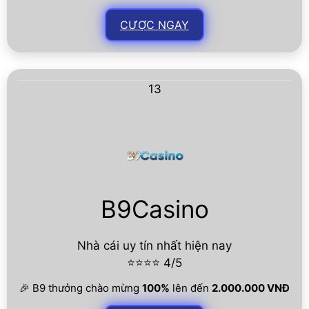
CƯỢC NGAY
13
B9Casino
Nhà cái uy tín nhất hiện nay
⭐⭐⭐⭐ 4/5
🎉 B9 thưởng chào mừng
100%
lên đến
2.000.000 VNĐ