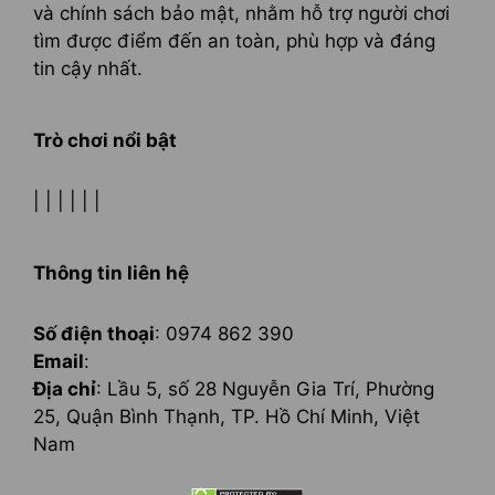
và chính sách bảo mật, nhằm hỗ trợ người chơi
tìm được điểm đến an toàn, phù hợp và đáng
tin cậy nhất.
Trò chơi nổi bật
| | | | | |
Thông tin liên hệ
Số điện thoại
: 0974 862 390
Email
:
Địa chỉ
: Lầu 5, số 28 Nguyễn Gia Trí, Phường
25, Quận Bình Thạnh, TP. Hồ Chí Minh, Việt
Nam