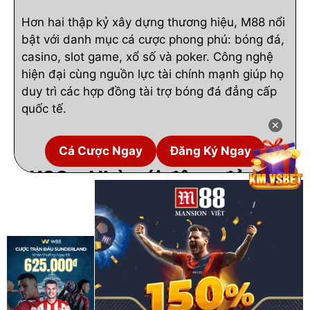
Hơn hai thập kỷ xây dựng thương hiệu, M88 nổi
bật với danh mục cá cược phong phú: bóng đá,
casino, slot game, xổ số và poker. Công nghệ
hiện đại cùng nguồn lực tài chính mạnh giúp họ
duy trì các hợp đồng tài trợ bóng đá đẳng cấp
quốc tế.
✕
Cá Cược Ngay
Đăng Ký Ngay
W88 – Nhà cái đông đảo
người chơi
Sở hữu cộng đồng người chơi khổng lồ, W88 ghi
dấu ấn với hàng nghìn kèo cược mỗi ngày và tỷ
lệ cực kỳ cạnh tranh. Chính sách không hoa
hồng và khuyến mãi lớn đã biến W88 thành
điểm đến ưa thích của dân cá cược chuyên