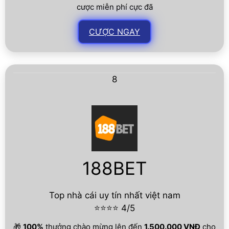
cược miễn phí cực đã
CƯỢC NGAY
8
188BET
Top nhà cái uy tín nhất việt nam
⭐⭐⭐⭐ 4/5
🎁
100%
thưởng chào mừng lên đến
1.500.000 VNĐ
cho