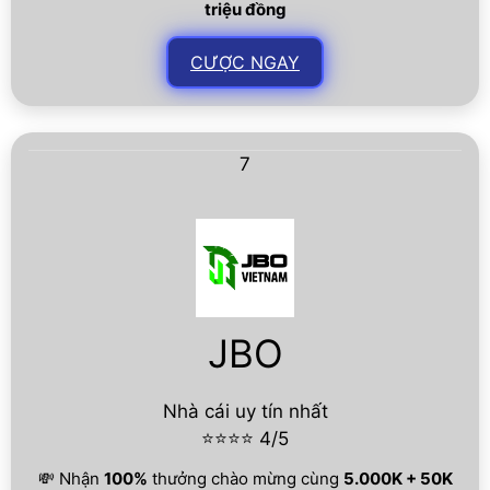
triệu đồng
CƯỢC NGAY
7
JBO
Nhà cái uy tín nhất
⭐⭐⭐⭐ 4/5
💸 Nhận
100%
thưởng chào mừng cùng
5.000K + 50K