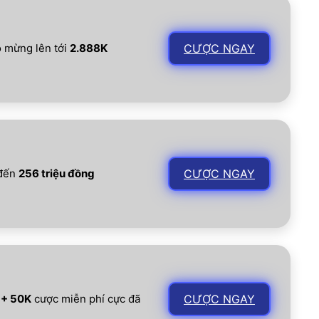
 mừng lên tới
2.888K
CƯỢC NGAY
 đến
256 triệu đồng
CƯỢC NGAY
 + 50K
cược miễn phí cực đã
CƯỢC NGAY