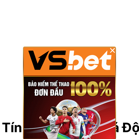
×
 Tín 2025 Trang Cá Đ