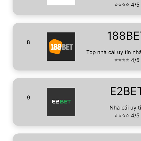
⭐⭐⭐⭐ 4/5
188BE
8
Top nhà cái uy tín nh
⭐⭐⭐⭐ 4/5
E2BE
9
Nhà cái uy t
⭐⭐⭐⭐ 4/5