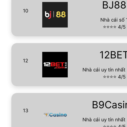
BJ88
10
Nhà cái số 
⭐⭐⭐⭐ 4/5
12BE
12
Nhà cái uy tín nhất
⭐⭐⭐⭐ 4/5
B9Casi
13
Nhà cái uy tín nhất
⭐⭐⭐⭐ 4/5