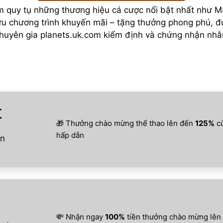
m quy tụ những thương hiệu cá cược nổi bật nhất như M
u chương trình khuyến mãi – tặng thưởng phong phú, đư
chuyên gia planets.uk.com kiểm định và chứng nhận nh
t
🎁 Thưởng chào mừng thể thao lên đến
125%
c
hấp dẫn
ín
5
💸 Nhận ngay
100%
tiền thưởng chào mừng lên