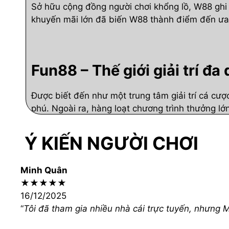
Sở hữu cộng đồng người chơi khổng lồ, W88 ghi 
khuyến mãi lớn đã biến W88 thành điểm đến ưa 
Fun88 – Thế giới giải trí đa
Được biết đến như một trung tâm giải trí cá cượ
phú. Ngoài ra, hàng loạt chương trình thưởng lớn 
Ý KIẾN NGƯỜI CHƠI
Minh Quân
★★★★★
16/12/2025
“
Tôi đã tham gia nhiều nhà cái trực tuyến, nhưng M8