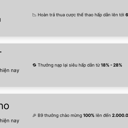
📉 Hoàn trả thua cược thể thao hấp dẫn lên tới
1
T
🔁 Thưởng nạp lại siêu hấp dẫn từ
18% - 28%
 hiện nay
no
🎉 B9 thưởng chào mừng
100%
lên đến
2.000.
 hiện nay