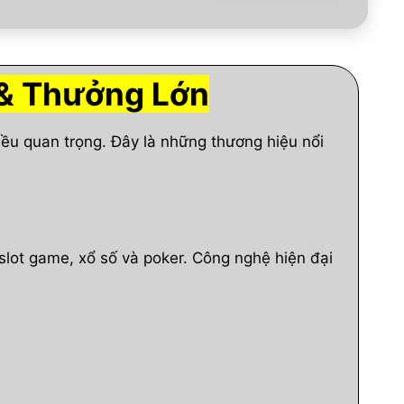
 & Thưởng Lớn
iều quan trọng. Đây là những thương hiệu nổi
slot game, xổ số và poker. Công nghệ hiện đại