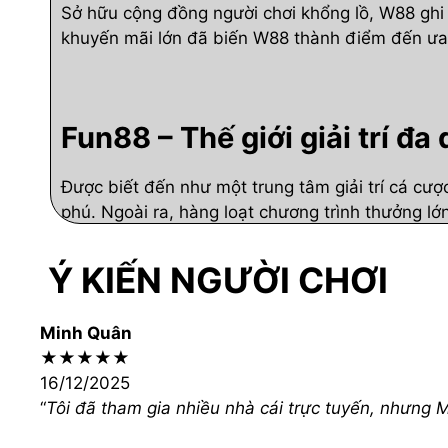
Sở hữu cộng đồng người chơi khổng lồ, W88 ghi 
khuyến mãi lớn đã biến W88 thành điểm đến ưa 
Fun88 – Thế giới giải trí đa
Được biết đến như một trung tâm giải trí cá cượ
phú. Ngoài ra, hàng loạt chương trình thưởng lớn 
Ý KIẾN NGƯỜI CHƠI
Minh Quân
★★★★★
16/12/2025
“
Tôi đã tham gia nhiều nhà cái trực tuyến, nhưng M8