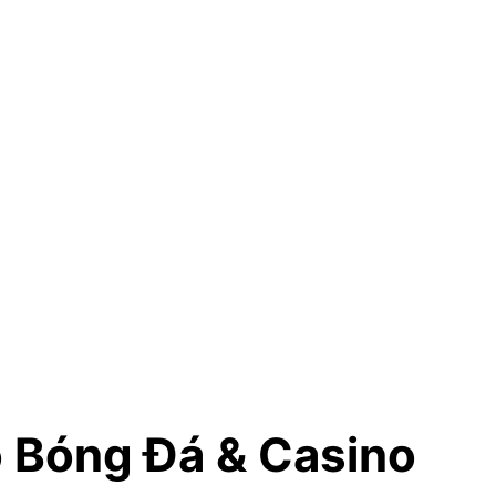
ộ Bóng Đá & Casino