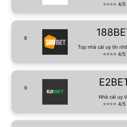
⭐⭐⭐⭐ 4/5
188BE
8
Top nhà cái uy tín nh
⭐⭐⭐⭐ 4/5
E2BE
9
Nhà cái uy t
⭐⭐⭐⭐ 4/5