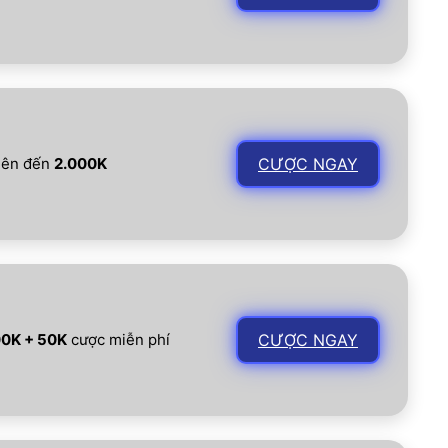
lên đến
2.000K
CƯỢC NGAY
00K + 50K
cược miễn phí
CƯỢC NGAY