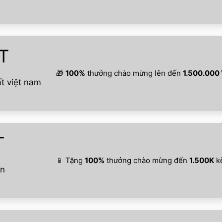
T
🎁
100%
thưởng chào mừng lên đến
1.500.000
ất việt nam
T
📱 Tặng
100%
thưởng chào mừng đến
1.500K
kè
ín