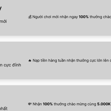
y
💰 Người chơi mới nhận ngay
100%
thưởng chào
 mới
🔥 Nạp tiền hàng tuần nhận thưởng cực lớn lên
ín cực đỉnh
💸 Nhận
100%
thưởng chào mừng cùng
5.000K
nhất