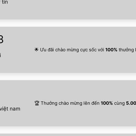
 tín
5
8
🌟 Ưu đãi chào mừng cực sốc với
100%
thưởng 
i
5
8
🏆 Thưởng chào mừng lên đến
100%
cùng
5.0
 việt nam
5