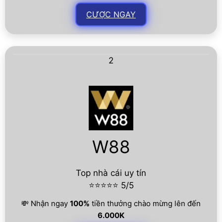
CƯỢC NGAY
2
W88
Top nhà cái uy tín
⭐⭐⭐⭐⭐ 5/5
💸 Nhận ngay
100%
tiền thưởng chào mừng lên đến
6.000K