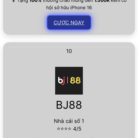
📱 Tặng
100%
thưởng chào mừng đến
1.500K
kèm cơ
hội sở hữu iPhone 16
CƯỢC NGAY
10
BJ88
Nhà cái số 1
⭐⭐⭐⭐ 4/5