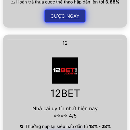
📉 Hoàn trả thua cược thể thao hấp dẫn lên tới
6,88%
CƯỢC NGAY
12
12BET
Nhà cái uy tín nhất hiện nay
⭐⭐⭐⭐ 4/5
🔁 Thưởng nạp lại siêu hấp dẫn từ
18% - 28%