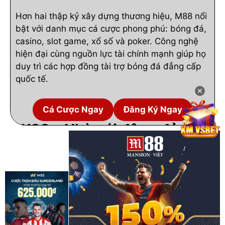
Hơn hai thập kỷ xây dựng thương hiệu, M88 nổi
bật với danh mục cá cược phong phú: bóng đá,
casino, slot game, xổ số và poker. Công nghệ
hiện đại cùng nguồn lực tài chính mạnh giúp họ
duy trì các hợp đồng tài trợ bóng đá đẳng cấp
quốc tế.
✕
Cá Cược Ngay
Đăng Ký Ngay
W88 – Nhà cái đông đảo
người chơi
Sở hữu cộng đồng người chơi khổng lồ, W88 ghi
dấu ấn với hàng nghìn kèo cược mỗi ngày và tỷ
lệ cực kỳ cạnh tranh. Chính sách không hoa
hồng và khuyến mãi lớn đã biến W88 thành
điểm đến ưa thích của dân cá cược chuyên