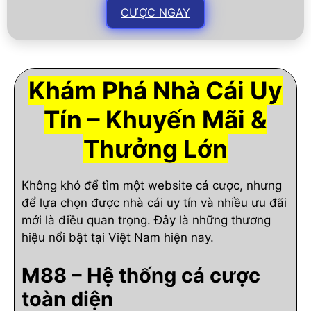
CƯỢC NGAY
Khám Phá Nhà Cái Uy
Tín – Khuyến Mãi &
Thưởng Lớn
Không khó để tìm một website cá cược, nhưng
để lựa chọn được nhà cái uy tín và nhiều ưu đãi
mới là điều quan trọng. Đây là những thương
hiệu nổi bật tại Việt Nam hiện nay.
M88 – Hệ thống cá cược
toàn diện