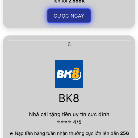
lên tới
2.888K
CƯỢC NGAY
6
BK8
Nhà cái tặng tiền uy tín cực đỉnh
⭐⭐⭐⭐ 4/5
🔥 Nạp tiền hàng tuần nhận thưởng cực lớn lên đến
256