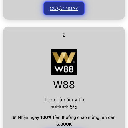
CƯỢC NGAY
2
W88
Top nhà cái uy tín
⭐⭐⭐⭐⭐ 5/5
💸 Nhận ngay
100%
tiền thưởng chào mừng lên đến
6.000K