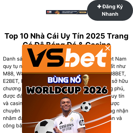
Chuyển
✚ Đăng Ký
đến
Nhanh
nội
dung
Top 10 Nhà Cái Uy Tín 2025 Trang
Cá Độ Bóng Đá & Casino
×
Danh sách
Top 10 nhà cái uy tín 2025
tại Việt Nam
quy tụ những thương hiệu cá cược nổi bật nhất như
M88, W88, Fun88, We88, 12Play, BK8, JBO, 188BET,
E2BET, BJ88, BC.Game và 12BET. Tất cả đều sở hữu
chương trình khuyến mãi – tặng thưởng phong phú,
được đánh giá là những trang cá độ bóng đá uy tín
và casino trực tuyến hàng đầu. Toàn bộ đã được
chuyên gia planets.uk.com kiểm định và chứng nhận
nhằm đảm bảo trải nghiệm minh bạch, an toàn và
công bằng cho người chơi.