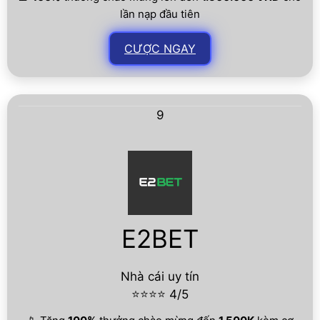
lần nạp đầu tiên
CƯỢC NGAY
9
E2BET
Nhà cái uy tín
⭐⭐⭐⭐ 4/5