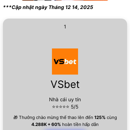
***Cập nhật ngày Tháng 12 14, 2025
1
VSbet
Nhà cái uy tín
⭐⭐⭐⭐⭐ 5/5
🎁 Thưởng chào mừng thể thao lên đến
125%
cùng
4.288K + 60%
hoàn tiền hấp dẫn