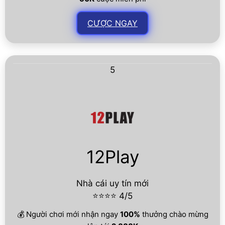
CƯỢC NGAY
5
12Play
Nhà cái uy tín mới
⭐⭐⭐⭐ 4/5
💰 Người chơi mới nhận ngay
100%
thưởng chào mừng