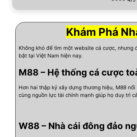
Khám Phá Nhà
Không khó để tìm một website cá cược, nhưng để
bật tại Việt Nam hiện nay.
M88 – Hệ thống cá cược to
Hơn hai thập kỷ xây dựng thương hiệu, M88 nổi 
cùng nguồn lực tài chính mạnh giúp họ duy trì c
W88 – Nhà cái đông đảo ng