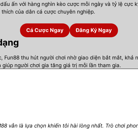
dấu ấn với hàng nghìn kèo cược mỗi ngày và tỷ lệ cực 
thích của dân cá cược chuyên nghiệp.
Cá Cược Ngay
Đăng Ký Ngay
 dạng
c, Fun88 thu hút người chơi nhờ giao diện bắt mắt, khả 
giúp người chơi gia tăng giá trị mỗi lần tham gia.
Cá Cược Ngay
Đăng Ký Ngay
8 vẫn là lựa chọn khiến tôi hài lòng nhất. Trò chơi pho