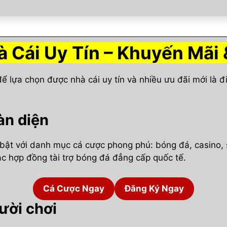
 Cái Uy Tín – Khuyến Mãi
 lựa chọn được nhà cái uy tín và nhiều ưu đãi mới là đ
àn diện
bật với danh mục cá cược phong phú: bóng đá, casino, 
ác hợp đồng tài trợ bóng đá đẳng cấp quốc tế.
Cá Cược Ngay
Đăng Ký Ngay
ười chơi