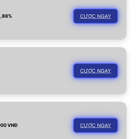
6,88%
CƯỢC NGAY
CƯỢC NGAY
000 VNĐ
CƯỢC NGAY