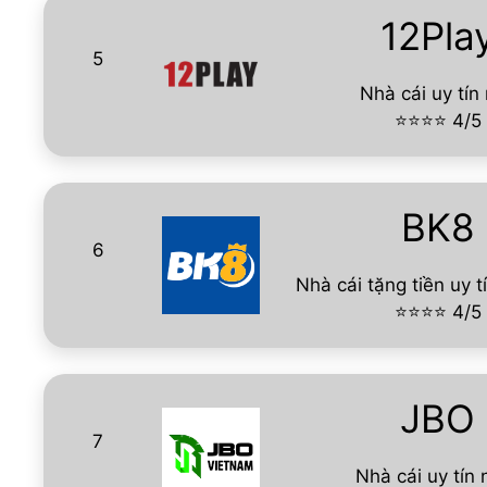
12Pla
5
Nhà cái uy tín
⭐⭐⭐⭐ 4/5
BK8
6
Nhà cái tặng tiền uy t
⭐⭐⭐⭐ 4/5
JBO
7
Nhà cái uy tín 