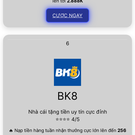
lên tới
2.888K
CƯỢC NGAY
6
BK8
Nhà cái tặng tiền uy tín cực đỉnh
⭐⭐⭐⭐ 4/5
🔥 Nạp tiền hàng tuần nhận thưởng cực lớn lên đến
256