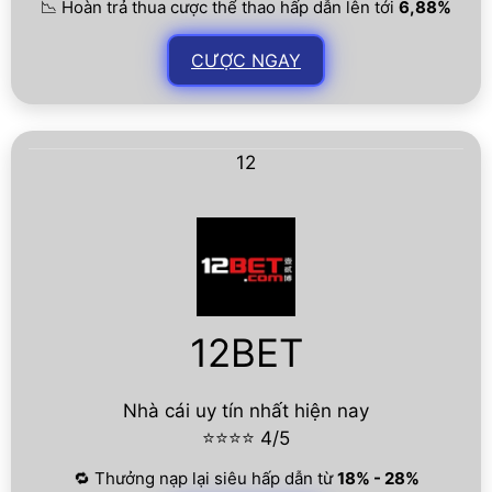
📉 Hoàn trả thua cược thể thao hấp dẫn lên tới
6,88%
CƯỢC NGAY
12
12BET
Nhà cái uy tín nhất hiện nay
⭐⭐⭐⭐ 4/5
🔁 Thưởng nạp lại siêu hấp dẫn từ
18% - 28%