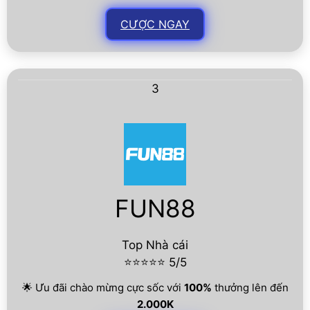
CƯỢC NGAY
3
FUN88
Top Nhà cái
⭐⭐⭐⭐⭐ 5/5
🌟 Ưu đãi chào mừng cực sốc với
100%
thưởng lên đến
2.000K