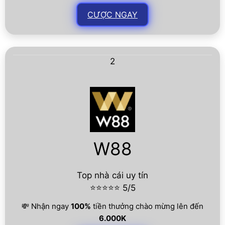
CƯỢC NGAY
2
W88
Top nhà cái uy tín
⭐⭐⭐⭐⭐ 5/5
💸 Nhận ngay
100%
tiền thưởng chào mừng lên đến
6.000K