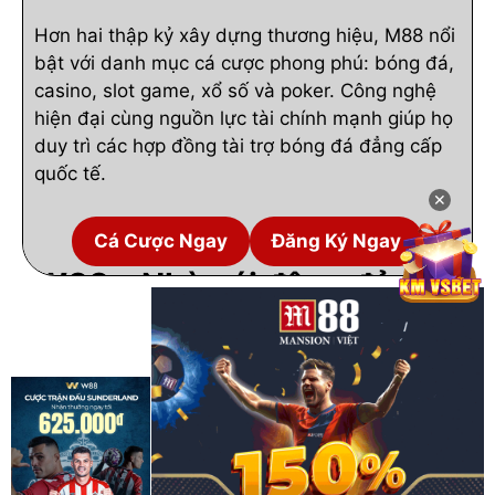
Hơn hai thập kỷ xây dựng thương hiệu, M88 nổi
bật với danh mục cá cược phong phú: bóng đá,
casino, slot game, xổ số và poker. Công nghệ
hiện đại cùng nguồn lực tài chính mạnh giúp họ
duy trì các hợp đồng tài trợ bóng đá đẳng cấp
quốc tế.
✕
Cá Cược Ngay
Đăng Ký Ngay
W88 – Nhà cái đông đảo
người chơi
Sở hữu cộng đồng người chơi khổng lồ, W88 ghi
dấu ấn với hàng nghìn kèo cược mỗi ngày và tỷ
lệ cực kỳ cạnh tranh. Chính sách không hoa
hồng và khuyến mãi lớn đã biến W88 thành
điểm đến ưa thích của dân cá cược chuyên