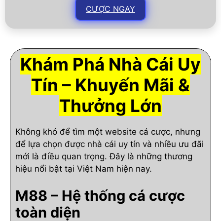
CƯỢC NGAY
Khám Phá Nhà Cái Uy
Tín – Khuyến Mãi &
Thưởng Lớn
Không khó để tìm một website cá cược, nhưng
để lựa chọn được nhà cái uy tín và nhiều ưu đãi
mới là điều quan trọng. Đây là những thương
hiệu nổi bật tại Việt Nam hiện nay.
M88 – Hệ thống cá cược
toàn diện