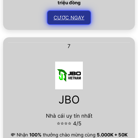
triệu đồng
CƯỢC NGAY
7
JBO
Nhà cái uy tín nhất
⭐⭐⭐⭐ 4/5
💸 Nhận
100%
thưởng chào mừng cùng
5.000K + 50K