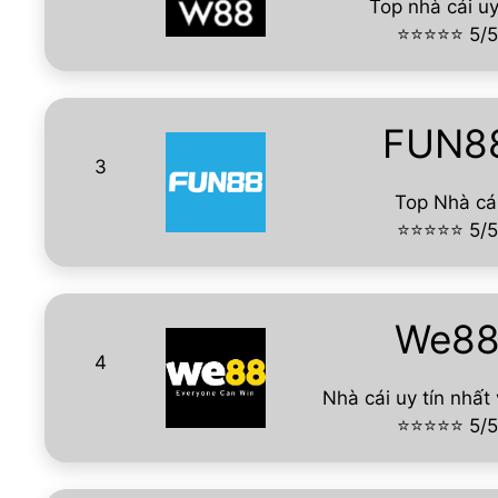
Top nhà cái uy
⭐⭐⭐⭐⭐ 5/
FUN8
3
Top Nhà cá
⭐⭐⭐⭐⭐ 5/
We8
4
Nhà cái uy tín nhất
⭐⭐⭐⭐⭐ 5/