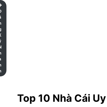
Chuyển
✚
đến
Đ
nội
ă
dung
n
g
K
ý
N
h
a
n
h
Top 10 Nhà Cái Uy