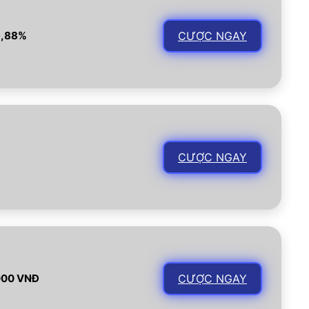
6,88%
CƯỢC NGAY
CƯỢC NGAY
000 VNĐ
CƯỢC NGAY