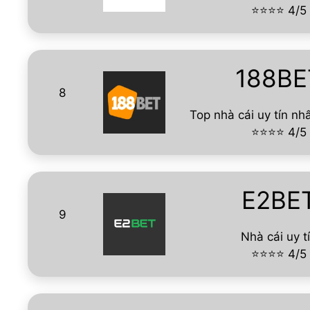
⭐⭐⭐⭐ 4/5
188BE
8
Top nhà cái uy tín nh
⭐⭐⭐⭐ 4/5
E2BE
9
Nhà cái uy t
⭐⭐⭐⭐ 4/5