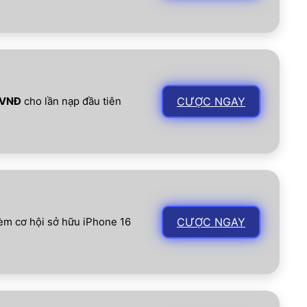
 VNĐ
cho lần nạp đầu tiên
CƯỢC NGAY
m cơ hội sở hữu iPhone 16
CƯỢC NGAY