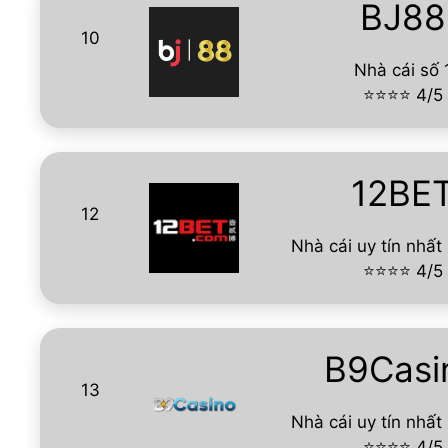
BJ88
10
Nhà cái số 
⭐⭐⭐⭐ 4/5
12BE
12
Nhà cái uy tín nhất
⭐⭐⭐⭐ 4/5
B9Casi
13
Nhà cái uy tín nhất
⭐⭐⭐⭐ 4/5